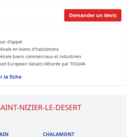
Formation Bioclimatique BBC
Demander un devis
Formation règles d’urbanisme
Transaction Immobilière : Maîtri
Droit de l’environnement et de 
cour d'appel
vénale en biens d'habitations
vénale biens commerciaux et industriels
ised European Valuer) délivrée par TEGoVA
r la fiche
 SAINT-NIZIER-LE-DESERT
-AIN
CHALAMONT