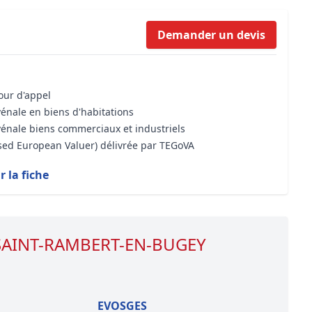
Formation Bioclimatique BBC
Demander un devis
Formation règles d’urbanisme
Transaction Immobilière : Maîtri
Droit de l’environnement et de 
cour d'appel
vénale en biens d'habitations
vénale biens commerciaux et industriels
ised European Valuer) délivrée par TEGoVA
r la fiche
e SAINT-RAMBERT-EN-BUGEY
EVOSGES