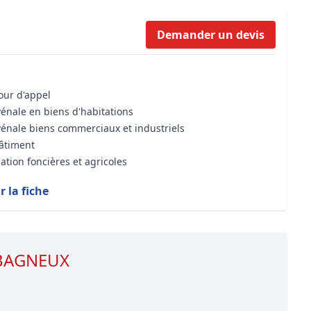
Formation Bioclimatique BBC
Demander un devis
Formation règles d’urbanisme
Transaction Immobilière : Maîtri
Droit de l’environnement et de 
cour d'appel
vénale en biens d'habitations
vénale biens commerciaux et industriels
bâtiment
ation foncières et agricoles
r la fiche
e BAGNEUX