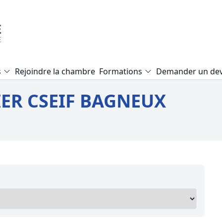
s
Rejoindre la chambre
Formations
Demander un dev
Formation Expertise Valeur Vé
ER CSEIF BAGNEUX
Formation Audit Accessibilité E.
Formation Expertise local com
Formation Mise en copropriété
Formation Pathologie du bâti
Formation Expertise terrain agr
Formation Expertise d’un viage