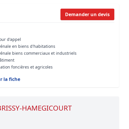
Formation Bioclimatique BBC
Demander un devis
Formation règles d’urbanisme
Transaction Immobilière : Maîtri
Droit de l’environnement et de 
cour d'appel
vénale en biens d'habitations
vénale biens commerciaux et industriels
bâtiment
ation foncières et agricoles
r la fiche
e BRISSY-HAMEGICOURT