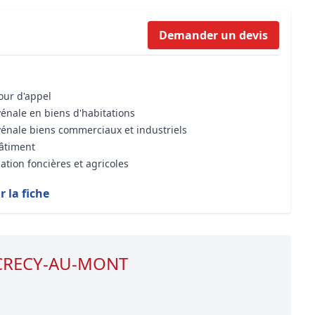
Formation Bioclimatique BBC
Demander un devis
Formation règles d’urbanisme
Transaction Immobilière : Maîtri
Droit de l’environnement et de 
cour d'appel
vénale en biens d'habitations
vénale biens commerciaux et industriels
bâtiment
ation foncières et agricoles
r la fiche
e CRECY-AU-MONT