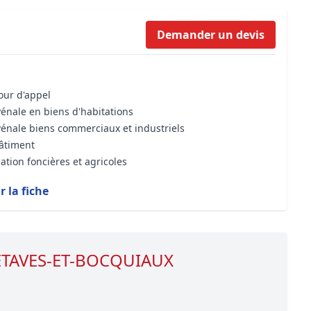
Formation Bioclimatique BBC
Demander un devis
Formation règles d’urbanisme
Transaction Immobilière : Maîtri
Droit de l’environnement et de 
cour d'appel
vénale en biens d'habitations
vénale biens commerciaux et industriels
bâtiment
ation foncières et agricoles
r la fiche
e ETAVES-ET-BOCQUIAUX