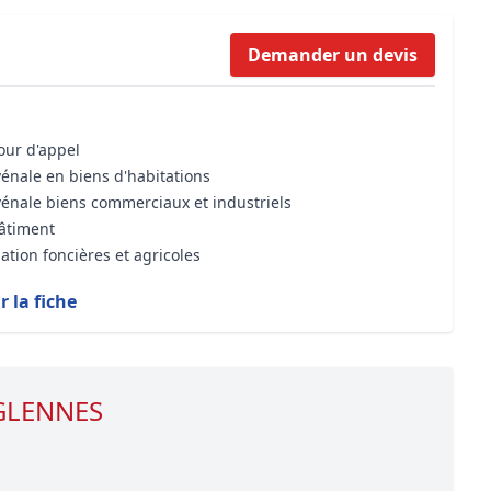
Formation Bioclimatique BBC
Demander un devis
Formation règles d’urbanisme
Transaction Immobilière : Maîtri
Droit de l’environnement et de 
cour d'appel
vénale en biens d'habitations
vénale biens commerciaux et industriels
bâtiment
ation foncières et agricoles
r la fiche
 GLENNES