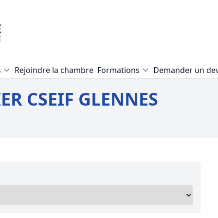
s
Rejoindre la chambre
Formations
Demander un dev
Formation Expertise Valeur Vé
ER CSEIF GLENNES
Formation Audit Accessibilité E.
Formation Expertise local com
Formation Mise en copropriété
Formation Pathologie du bâti
Formation Expertise terrain agr
Formation Expertise d’un viage