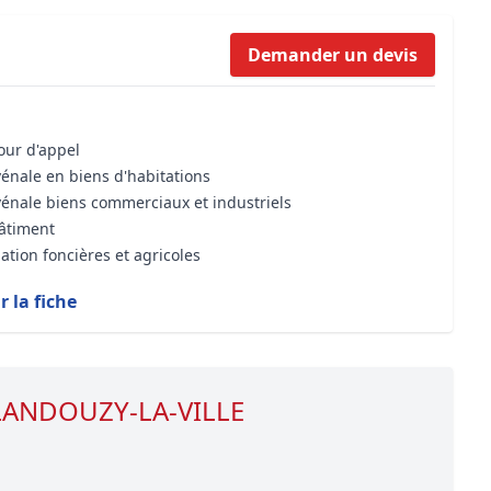
Formation Bioclimatique BBC
Demander un devis
Formation règles d’urbanisme
Transaction Immobilière : Maîtri
Droit de l’environnement et de 
cour d'appel
vénale en biens d'habitations
vénale biens commerciaux et industriels
bâtiment
ation foncières et agricoles
r la fiche
e LANDOUZY-LA-VILLE