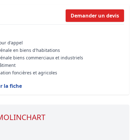
Formation Bioclimatique BBC
Demander un devis
Formation règles d’urbanisme
Transaction Immobilière : Maîtri
Droit de l’environnement et de 
cour d'appel
vénale en biens d'habitations
vénale biens commerciaux et industriels
bâtiment
ation foncières et agricoles
r la fiche
e MOLINCHART