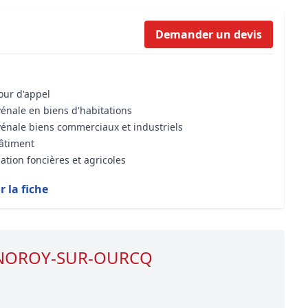
Formation Bioclimatique BBC
Demander un devis
Formation règles d’urbanisme
Transaction Immobilière : Maîtri
Droit de l’environnement et de 
cour d'appel
vénale en biens d'habitations
vénale biens commerciaux et industriels
bâtiment
ation foncières et agricoles
r la fiche
de NOROY-SUR-OURCQ