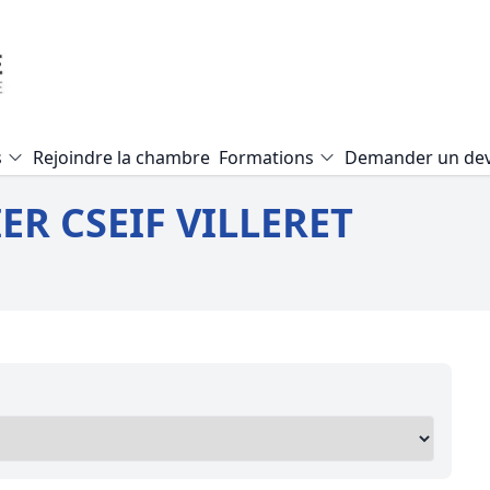
s
Rejoindre la chambre
Formations
Demander un dev
Formation Expertise Valeur Vé
ER CSEIF VILLERET
Formation Audit Accessibilité E.
Formation Expertise local com
Formation Mise en copropriété
Formation Pathologie du bâti
Formation Expertise terrain agr
Formation Expertise d’un viage