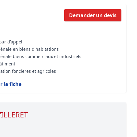
Formation Bioclimatique BBC
Demander un devis
Formation règles d’urbanisme
Transaction Immobilière : Maîtri
Droit de l’environnement et de 
cour d'appel
vénale en biens d'habitations
vénale biens commerciaux et industriels
bâtiment
ation foncières et agricoles
r la fiche
VILLERET