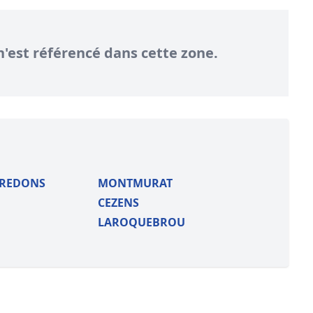
Formation Bioclimatique BBC
Formation règles d’urbanisme
n'est référencé dans cette zone.
Transaction Immobilière : Maîtri
Droit de l’environnement et de 
BREDONS
MONTMURAT
CEZENS
LAROQUEBROU