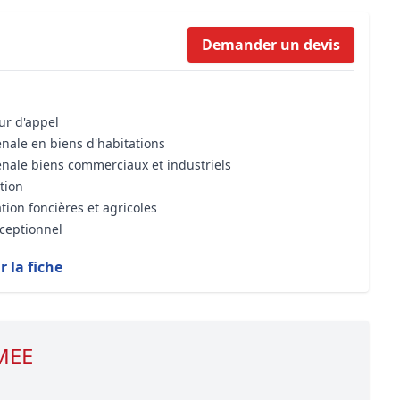
Formation Bioclimatique BBC
Demander un devis
Formation règles d’urbanisme
Transaction Immobilière : Maîtri
Droit de l’environnement et de 
our d'appel
énale en biens d'habitations
énale biens commerciaux et industriels
tion
tion foncières et agricoles
xceptionnel
r la fiche
 MEE