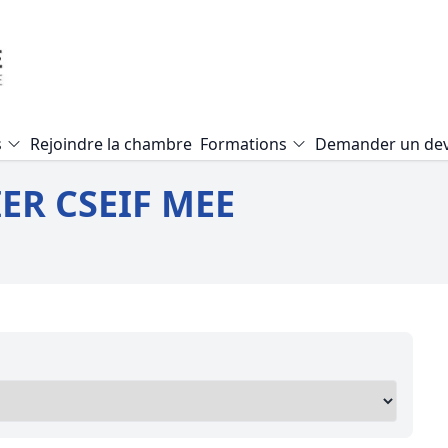
s
Rejoindre la chambre
Formations
Demander un dev
Formation Expertise Valeur Vé
ER CSEIF MEE
Formation Audit Accessibilité E.
Formation Expertise local com
Formation Mise en copropriété
Formation Pathologie du bâti
Formation Expertise terrain agr
Formation Expertise d’un viage