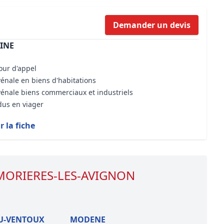
Formation Bioclimatique BBC
Demander un devis
Formation règles d’urbanisme
INE
Transaction Immobilière : Maîtri
Droit de l’environnement et de 
cour d'appel
vénale en biens d'habitations
vénale biens commerciaux et industriels
dus en viager
r la fiche
e MORIERES-LES-AVIGNON
U-VENTOUX
MODENE