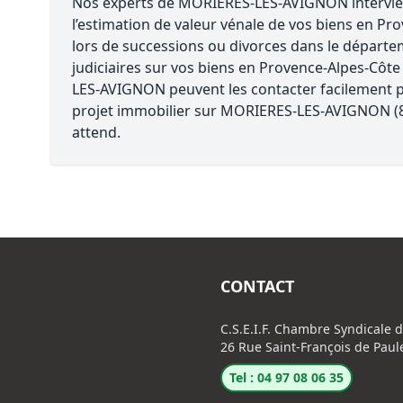
Nos experts de MORIERES-LES-AVIGNON intervienn
l’estimation de valeur vénale de vos biens en Pro
lors de successions ou divorces dans le départe
judiciaires sur vos biens en Provence-Alpes-Côte
LES-AVIGNON peuvent les contacter facilement pou
projet immobilier sur MORIERES-LES-AVIGNON (
attend.
CONTACT
C.S.E.I.F. Chambre Syndicale 
26 Rue Saint-François de Paul
Tel : 04 97 08 06 35