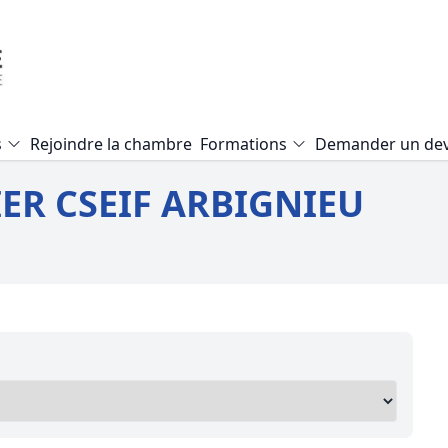
s
Rejoindre la chambre
Formations
Demander un dev
Formation Expertise Valeur Vé
ER CSEIF ARBIGNIEU
Formation Audit Accessibilité E.
Formation Expertise local com
Formation Mise en copropriété
Formation Pathologie du bâti
Formation Expertise terrain agr
Formation Expertise d’un viage