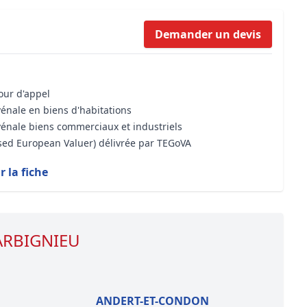
Formation Bioclimatique BBC
Demander un devis
Formation règles d’urbanisme
Transaction Immobilière : Maîtri
Droit de l’environnement et de 
cour d'appel
vénale en biens d'habitations
vénale biens commerciaux et industriels
ised European Valuer) délivrée par TEGoVA
r la fiche
 ARBIGNIEU
ANDERT-ET-CONDON