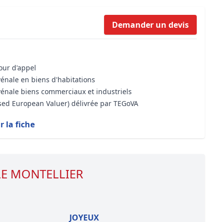
Formation Bioclimatique BBC
Demander un devis
Formation règles d’urbanisme
Transaction Immobilière : Maîtri
Droit de l’environnement et de 
cour d'appel
vénale en biens d'habitations
vénale biens commerciaux et industriels
ised European Valuer) délivrée par TEGoVA
r la fiche
 LE MONTELLIER
JOYEUX