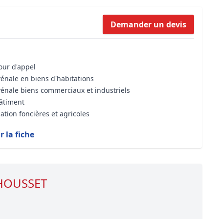
Formation Bioclimatique BBC
Demander un devis
Formation règles d’urbanisme
Transaction Immobilière : Maîtri
Droit de l’environnement et de 
cour d'appel
vénale en biens d'habitations
vénale biens commerciaux et industriels
bâtiment
ation foncières et agricoles
r la fiche
 HOUSSET