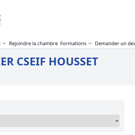
s
Rejoindre la chambre
Formations
Demander un dev
Formation Expertise Valeur Vé
ER CSEIF HOUSSET
Formation Audit Accessibilité E.
Formation Expertise local com
Formation Mise en copropriété
Formation Pathologie du bâti
Formation Expertise terrain agr
Formation Expertise d’un viage